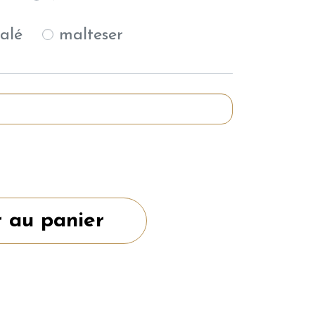
alé
malteser
r au panier