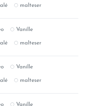
alé
malteser
éo
Vanille
alé
malteser
éo
Vanille
alé
malteser
éo
Vanille