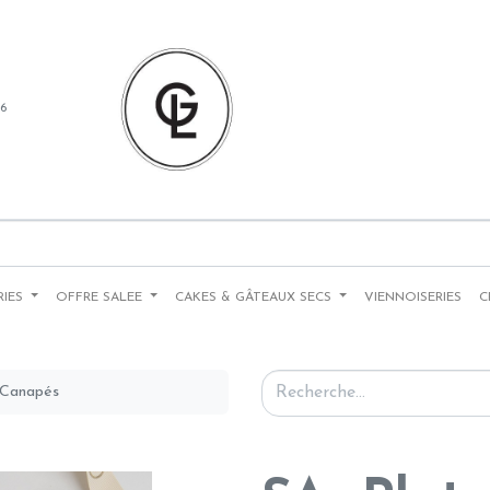
86
RIES
OFFRE SALEE
CAKES & GÂTEAUX SECS
VIENNOISERIES
C
 Canapés