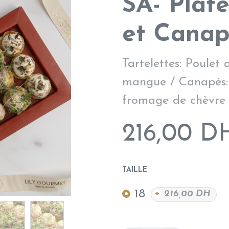
SA- Plate
et Canap
Tartelettes: Poulet
mangue / Canapés:
fromage de chèvre 
216,00
D
TAILLE
18
+
216,00
DH