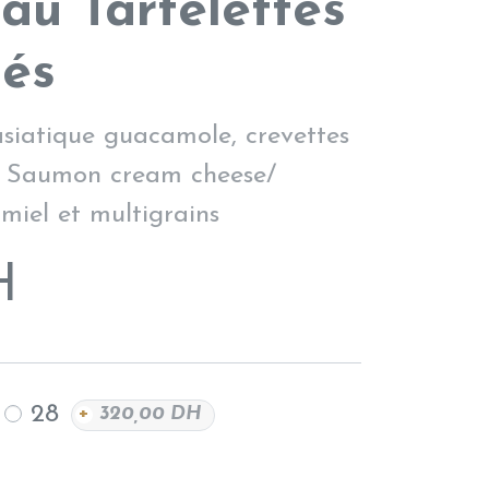
au Tartelettes
és
 asiatique guacamole, crevettes
 Saumon cream cheese/
miel et multigrains
H
28
+
320,00
DH