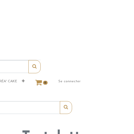
RÉA' CAKE
Se connecter
0